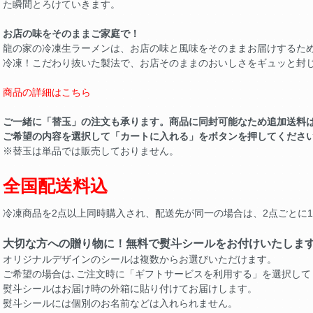
た瞬間とろけていきます。
お店の味をそのままご家庭で！
龍の家の冷凍生ラーメンは、お店の味と風味をそのままお届けするた
冷凍！こだわり抜いた製法で、お店そのままのおいしさをギュッと封
商品の詳細はこちら
ご一緒に「替玉」の注文も承ります。商品に同封可能なため追加送料
ご希望の内容を選択して「カートに入れる」をボタンを押してくださ
※替玉は単品では販売しておりません。
全国配送料込
冷凍商品を2点以上同時購入され、配送先が同一の場合は、2点ごとに
大切な方への贈り物に！無料で熨斗シールをお付けいたしま
オリジナルデザインのシールは複数からお選びいただけます。
ご希望の場合は､ご注文時に「ギフトサービスを利用する」を選択して
熨斗シールはお届け時の外箱に貼り付けてお届けします。
熨斗シールには個別のお名前などは入れられません。