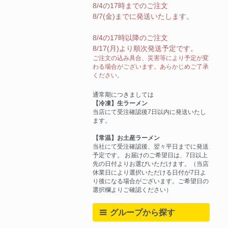
8/4の17時までのご注文
8/7(金)までに発送いたします。
8/4の17時以降のご注文
8/17(月)より順次発送予定です。
ご注文の込み具合、災害等により予定が変
わる場合がございます。あらかじめご了承
ください。
通常期につきましては
【冷凍】生ラーメン
当店にて受注確認後7日以内に発送いたし
ます。
【常温】お土産ラーメン
当社にて受注確認後、翌々平日までに発送
予定です。 お届けのご希望日は、7日以上
先の日付よりお選びいただけます。（当店
休業日により選択いただける日付が7日よ
り後になる場合がございます。ご希望日の
選択欄よりご確認ください）
グループから探す