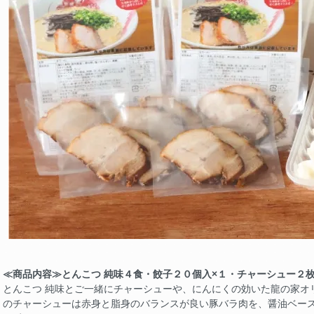
≪商品内容≫とんこつ 純味４食・餃子２０個入×１・チャーシュー２枚
とんこつ 純味とご一緒にチャーシューや、にんにくの効いた龍の家オ
のチャーシューは赤身と脂身のバランスが良い豚バラ肉を、醤油ベー