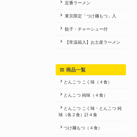
定番ラーメン
東京限定「つけ麺もつ」入
餃子・チャーシュー付
【常温箱入】お土産ラーメン
商品一覧
とんこつ こく味（４食）
とんこつ 純味（４食）
とんこつ こく味・とんこつ 純
味（各２食）計４食
つけ麺もつ（４食）