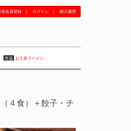
新規会員登録
｜
ログイン
｜
購入履歴
常温
お土産ラーメン
味（４食）＋餃子・チ