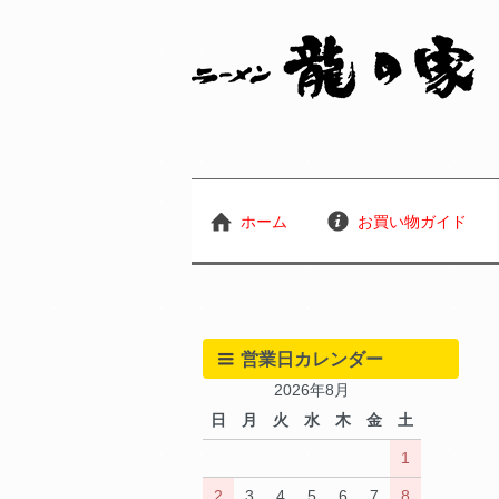
ホーム
お買い物ガイド
営業日カレンダー
2026年8月
日
月
火
水
木
金
土
1
2
3
4
5
6
7
8