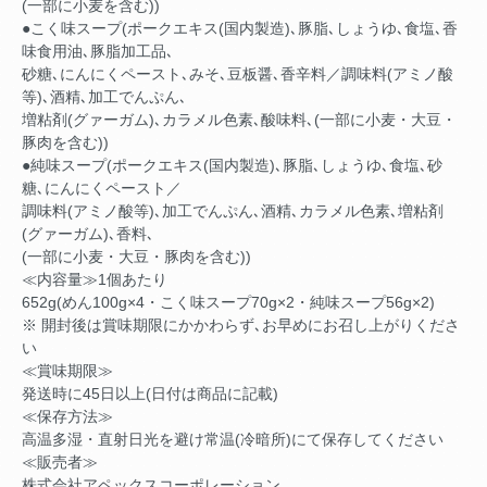
(一部に小麦を含む))
●こく味スープ(ポークエキス(国内製造)､豚脂､しょうゆ､食塩､香
味食用油､豚脂加工品､
砂糖､にんにくペースト､みそ､豆板醤､香辛料／調味料(アミノ酸
等)､酒精､加工でんぷん､
増粘剤(グァーガム)､カラメル色素､酸味料､(一部に小麦・大豆・
豚肉を含む))
●純味スープ(ポークエキス(国内製造)､豚脂､しょうゆ､食塩､砂
糖､にんにくペースト／
調味料(アミノ酸等)､加工でんぷん､酒精､カラメル色素､増粘剤
(グァーガム)､香料､
(一部に小麦・大豆・豚肉を含む))
≪内容量≫1個あたり
652g(めん100g×4・こく味スープ70g×2・純味スープ56g×2)
※ 開封後は賞味期限にかかわらず､お早めにお召し上がりくださ
い
≪賞味期限≫
発送時に45日以上(日付は商品に記載)
≪保存方法≫
高温多湿・直射日光を避け常温(冷暗所)にて保存してください
≪販売者≫
株式会社アペックスコーポレーション