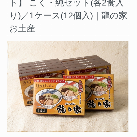
ト】 こく・純セット(各2食入
り)／1ケース(12個入)｜龍の家
お土産