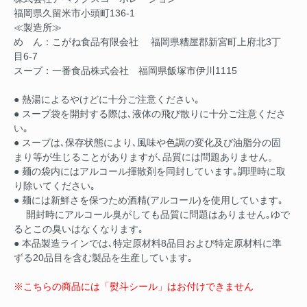
福岡県久留米市小頭町136-1
≪製造所≫
め ん：こがね食品有限会社 福岡県糟屋郡新宮町上府北3丁
目6-7
スープ：一番食品株式会社 福岡県飯塚市伊川1115
● 熱湯によるやけどに十分ご注意ください｡
● スープ袋を開封する際は､液体の飛び散りに十分ご注意くださ
い｡
● スープは､保存状態により､風味や色調の変化及び油脂分の固
まり等が生じることがありますが､品質には問題ありません。
● 麺の袋内にはアルコール揮散剤を同封しています｡調理時に取
り除いてください｡
● 麺には新鮮さを保つため酒精(アルコール)を使用しています｡
開封時にアルコール臭がしても品質に問題はありません｡ゆで
るとこの臭いはなくなります｡
● 本品製造ラインでは､特定原材料8品目および特定原材料に準
ずる20品目を含む製品を生産しています｡
※こちらの商品には「熨斗シール」はお付けできません