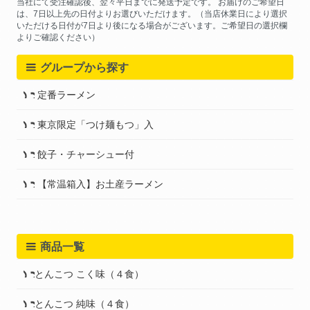
当社にて受注確認後、翌々平日までに発送予定です。 お届けのご希望日
は、7日以上先の日付よりお選びいただけます。（当店休業日により選択
いただける日付が7日より後になる場合がございます。ご希望日の選択欄
よりご確認ください）
グループから探す
定番ラーメン
東京限定「つけ麺もつ」入
餃子・チャーシュー付
【常温箱入】お土産ラーメン
商品一覧
とんこつ こく味（４食）
とんこつ 純味（４食）